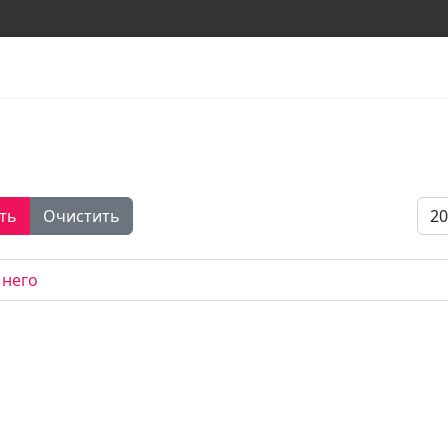
Кол
ть
Очистить
 него