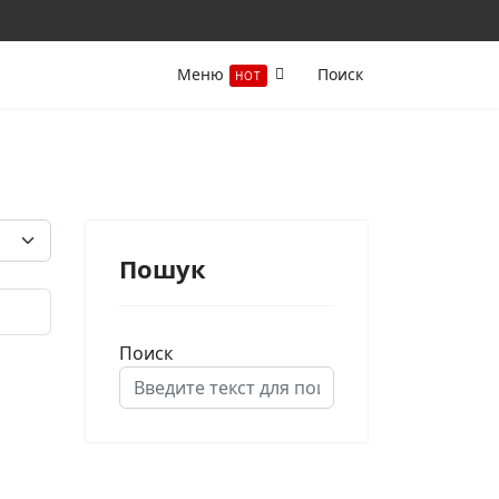
Меню
Поиск
HOT
-во строк:
Пошук
Поиск
Type 2 or more characters for results.