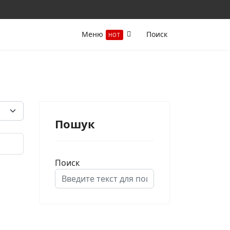
Меню
Поиск
HOT
-во строк:
Пошук
Поиск
Type 2 or more characters for results.