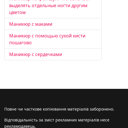
выделять отдельные ногти другим
цветом
Маникюр с маками
Маникюр с помощью сухой кисти
пошагово
Маникюр с сердечками
Повне чи часткове копіювання матеріалів заборонено.
Відповідальність за зміст рекламних матеріалів несе
рекламодавець.