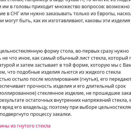
и им в головы приходит множество вопросов: возможно
ие в СНГ или нужно заказывать только из Европы, наск
и могут быть, как их изготавливают, каковы эти изделия
цельностеклянную форму стола, во-первых сразу нужно
ь не что иное, как самый обычный лист стекла, который 
турой и затем застывает в той форме, которую мы с Ва
ом, что подобные изделия льются из жидкого стекла
стью остыло после моллирования (гнутья), его передают
беспечивает прочность изделия и его длительный срок
моллированное) стеклянное изделие, не прошедшее закал
в результате остаточных внутренних напряжений стекла,
 вред его владельцу, поэтому при выборе цельностекл
подвергнуто процессу закалки.
ны из гнутого стекла