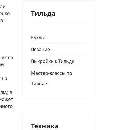
 ли
Тильда
олько
 в
Куклы
Вязание
гнётся
Выкройки к Тильде
ми
Мастер-классы по
 на
Тильде
ку, в
 может
янного
Техника