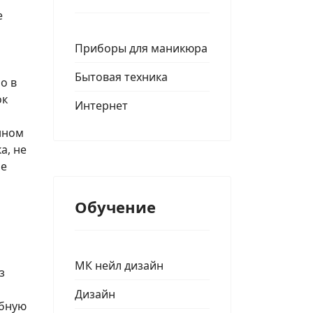
е
Приборы для маникюра
Бытовая техника
о в
ок
Интернет
нном
а, не
ле
Обучение
МК нейл дизайн
з
Дизайн
обную