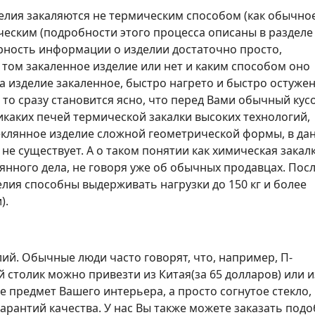
елия закаляются не термическим способом (как обычно
ическим (подробности этого процесса описаны в разделе
ерность информации о изделии достаточно просто,
том закаленное изделие или нет и каким способом оно
а изделие закаленное, быстро нагрето и быстро остужен
 то сразу становится ясно, что перед Вами обычный кус
икаких печей термической закалки высоких технологий,
теклянное изделие сложной геометрической формы, в да
не существует. А о таком понятии как химическая закалк
нного дела, не говоря уже об обычных продавцах. Пос
лия способны выдерживать нагрузки до 150 кг и более
).
лий. Обычные люди часто говорят, что, например, П-
столик можно привезти из Китая(за 65 долларов) или и
не предмет Вашего интерьера, а просто согнутое стекло,
гарантий качества. У нас Вы также можете заказать под