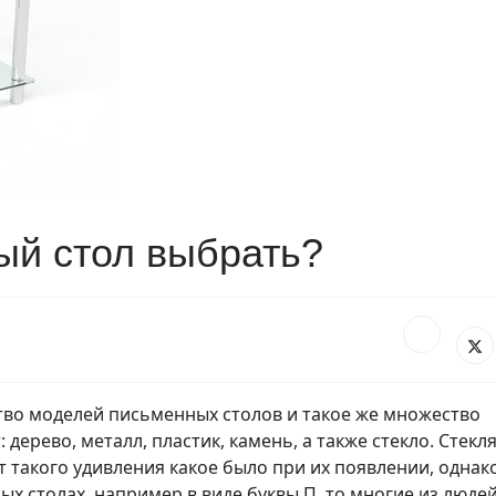
ый стол выбрать?
тво моделей письменных столов и такое же множество
 дерево, металл, пластик, камень, а также стекло. Стек
 такого удивления какое было при их появлении, однак
х столах, например в виде буквы П, то многие из люде