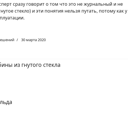
ксперт сразу говорит о том что это не журнальный и не
утое стекло) и эти понятия нельзя путать, потому как у
сплуатации.
решений
30 марта 2020
ны из гнутого стекла
ильда