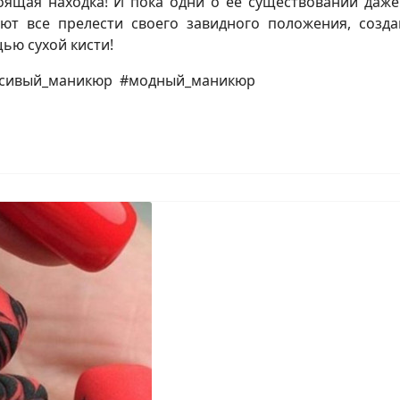
тоящая находка! И пока одни о ее существовании даже
ют все прелести своего завидного положения, созда
ью сухой кисти!
расивый_маникюр #модный_маникюр