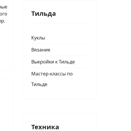
ные
Тильда
ого
юр.
юр
Куклы
Вязание
Выкройки к Тильде
Мастер-классы по
Тильде
Техника