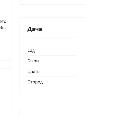
это
обы
Дача
Сад
Газон
Цветы
Огород