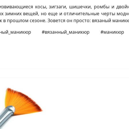
извивающиеся косы, зигзаги, шишечки, ромбы и двой
ых зимних вещей, но еще и отличительные черты модн
к в прошлом сезоне. Зовется он просто: вязаный маник
ый_маникюр #вязанный_маникюр #маник