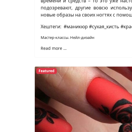
времени и средств – то это уже нас
подозревают, другие вовсю использу
новые образы на своих ногтях с помощ
Хештеги: #маникюр #сухая_кисть #к
Мастер-классы. Нейл-дизайн
Read more …
Featured