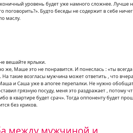
 лаконичный уровень будет уже намного сложнее. Лучше 
го поговорить?». Будто беседы не содержит в себе ниче
по маслу.
не вешайте ярлыки.
 же, Маше это не понравится. И понеслась : «ты всегда
. На такие возгласы мужчина может ответить , что вчер
Маша и Саша уже в апогее перепалки. Не нужно обобщат
ставил грязную посуду, меня это раздражает , потому ч
ибо в квартире будет срач». Тогда оппоненту будет про
ится без криков.
ба между мужчиной и