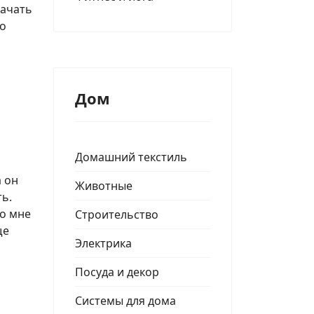
начать
го
Дом
Домашний текстиль
а он
Животные
ь.
то мне
Строительство
ще
Электрика
Посуда и декор
Системы для дома