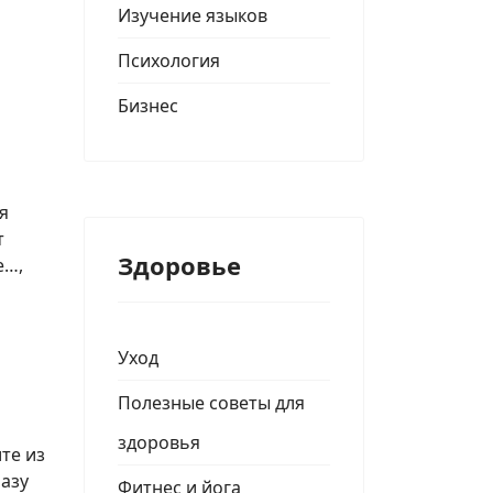
Изучение языков
Психология
Бизнес
я
т
Здоровье
е…,
Уход
Полезные советы для
здоровья
те из
разу
Фитнес и йога