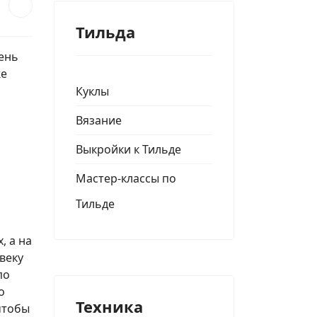
Тильда
чень
же
Куклы
Вязание
Выкройки к Тильде
Мастер-классы по
Тильде
, а на
веку
по
о
Техника
чтобы