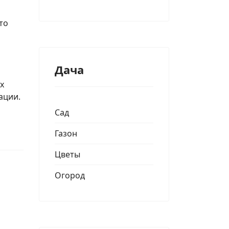
то
Дача
х
ации.
Сад
Газон
Цветы
Огород