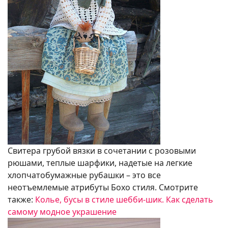
Свитера грубой вязки в сочетании с розовыми
рюшами, теплые шарфики, надетые на легкие
хлопчатобумажные рубашки – это все
неотъемлемые атрибуты Бохо стиля. Смотрите
также:
Колье, бусы в стиле шебби-шик. Как сделать
самому модное украшение