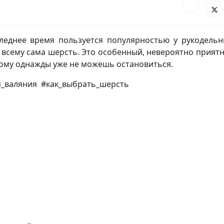
следнее время пользуется популярностью у рукодель
й всему сама шерсть. Это особенный, невероятно прият
ому однажды уже не можешь остановиться.
я_валяния #как_выбрать_шерсть