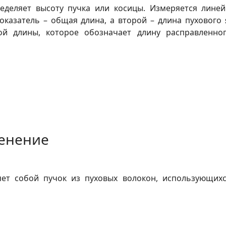
ределяет высоту пучка или косицы. Измеряется лине
оказатель – общая длина, а второй – длина пухового 
ой длины, которое обозначает длину расправленног
менение
яет собой пучок из пуховых волокон, использующихс