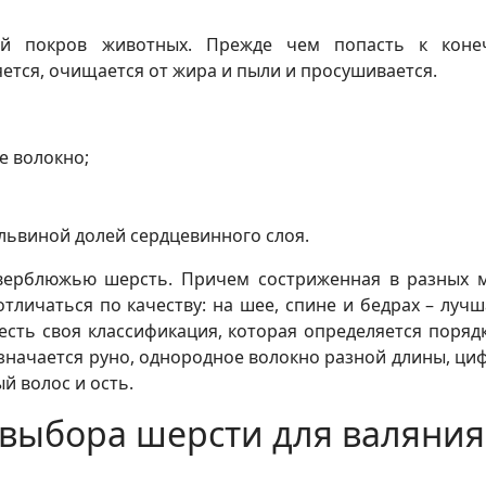
ой покров животных. Прежде чем попасть к коне
яется, очищается от жира и пыли и просушивается.
е волокно;
 львиной долей сердцевинного слоя.
верблюжью шерсть. Причем состриженная в разных м
отличаться по качеству: на шее, спине и бедрах – лучш
е есть своя классификация, которая определяется поря
бозначается руно, однородное волокно разной длины, ци
ый волос и ость.
выбора шерсти для валяния