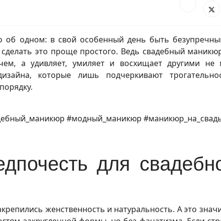
о об одном: в свой особенный день быть безупречн
 сделать это проще простого. Ведь свадебный маникю
чем, а удивляет, умиляет и восхищает другими не 
изайна, которые лишь подчеркивают трогательно
порядку.
дебный_маникюр #модный_маникюр #маникюр_на_свад
дпочесть для свадебн
репились женственность и натуральность. А это значи