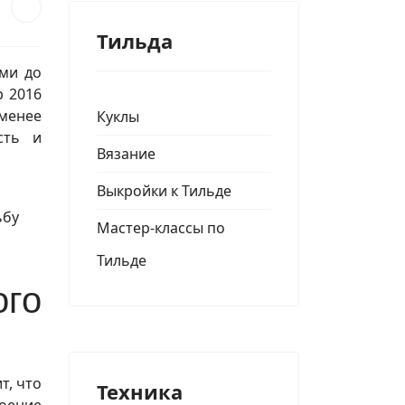
Тильда
ыми до
р 2016
менее
Куклы
сть и
Вязание
Выкройки к Тильде
ьбу
Мастер-классы по
Тильде
ого
т, что
Техника