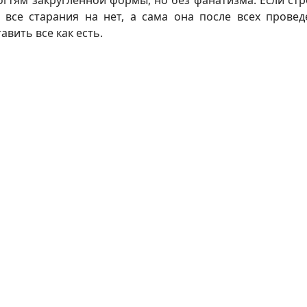
огтям закругленной формы, но без фанатизма. Если ст
 все старания на нет, а сама она после всех прове
вить все как есть.