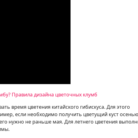
умбу? Правила дизайна цветочных клумб
ть время цветения китайского гибискуса. Для этого
ример, если необходимо получить цветущий куст осенью
его нужно не раньше мая. Для летнего цветения выпол
имы.