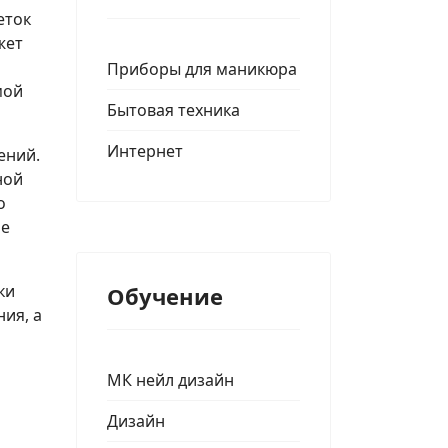
еток
жет
Приборы для маникюра
мой
Бытовая техника
Интернет
ений.
ной
о
не
ки
Обучение
ия, а
МК нейл дизайн
Дизайн