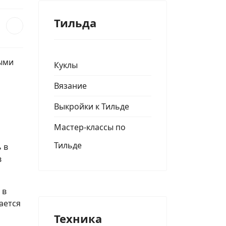
Тильда
ными
Куклы
Вязание
Выкройки к Тильде
Мастер-классы по
Тильде
 в
в
 в
ается
Техника