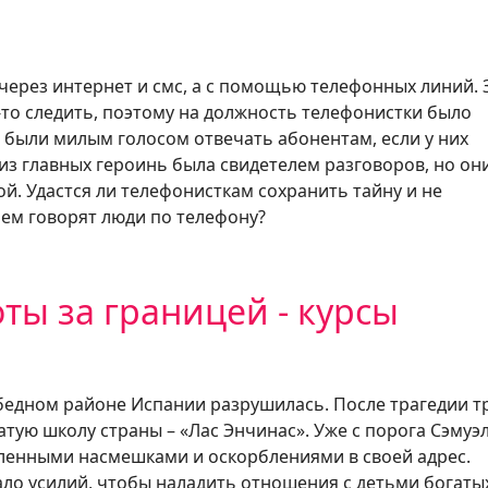
через интернет и смс, а с помощью телефонных линий. 
-то следить, поэтому на должность телефонистки было
 были милым голосом отвечать абонентам, если у них
из главных героинь была свидетелем разговоров, но он
й. Удастся ли телефонисткам сохранить тайну и не
 чем говорят люди по телефону?
ты за границей - курсы
 бедном районе Испании разрушилась. После трагедии т
тую школу страны – «Лас Энчинас». Уже с порога Сэмуэл
сленными насмешками и оскорблениями в своей адрес.
о усилий, чтобы наладить отношения с детьми богаты