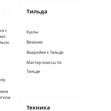
Тильда
ся с
Куклы
ает,
Вязание
ольно
Выкройки к Тильде
Мастер-классы по
Тильде
ну.
чине
егком
Техника