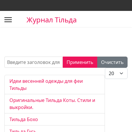
Журнал Тільда
Введите заголовок для поиска...
Применить
Очистить
Кол-во стро
Идеи весенней одежды для феи
Тильды
Оригинальные Тильда Коты. Стили и
выкройки.
Тильда Бохо
Тильда Гусь